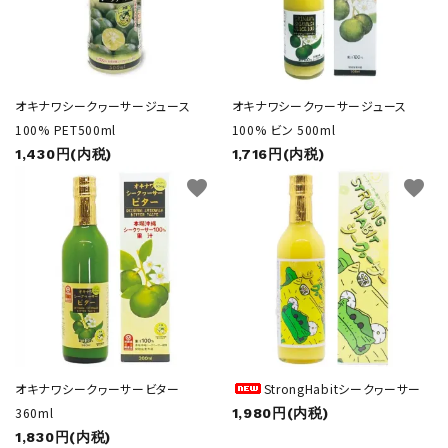
シークヮーサージュース
健康飲料
オキナワシークヮーサージュース
オキナワシークヮーサージュース
100% PET500ml
100% ビン 500ml
1,430円(内税)
1,716円(内税)
調味料
favorite
favorite
ギフト・贈答用
コンテンツ
ガイドライン
オキナワシークヮーサービター
StrongHabitシークヮーサー
360ml
1,980円(内税)
1,830円(内税)