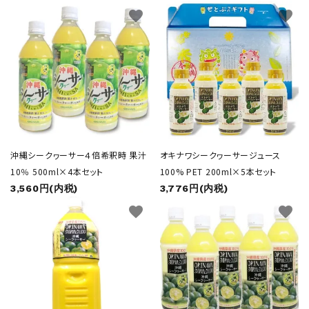
favorite
favorite
沖縄シークヮーサー４倍希釈時 果汁
オキナワシークヮーサージュース
10％ 500ml×4本セット
100% PET 200ml×5本セット
3,560円(内税)
3,776円(内税)
favorite
favorite