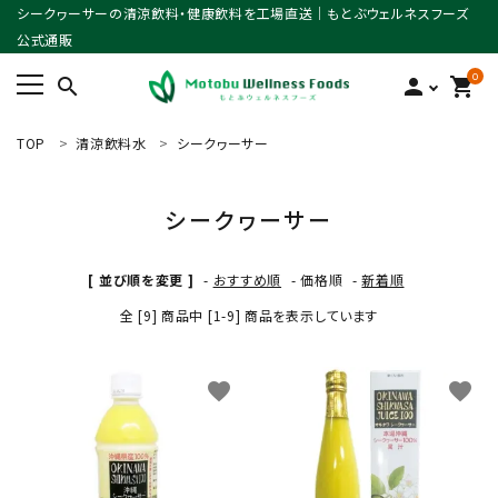
シークヮーサーの清涼飲料・健康飲料を工場直送｜もとぶウェルネスフーズ
公式通販
0
search
person
shopping_cart
TOP
清涼飲料水
シークヮーサー
ACCOUNT MENU
ようこそ ゲスト 様
シークヮーサー
meeting_room
person
ログイン
新規会員登録
[ 並び順を変更 ]
-
おすすめ順
-
価格順
-
新着順
search
全 [9] 商品中 [1-9] 商品を表示しています
favorite
favorite