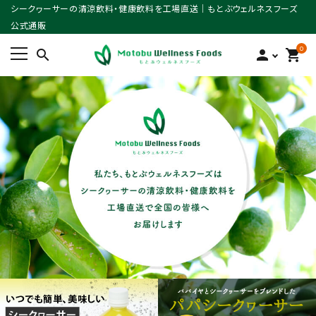
シークヮーサーの清涼飲料・健康飲料を工場直送｜もとぶウェルネスフーズ
公式通販
0
search
person
shopping_cart
ACCOUNT MENU
ようこそ ゲスト 様
meeting_room
person
ログイン
新規会員登録
search