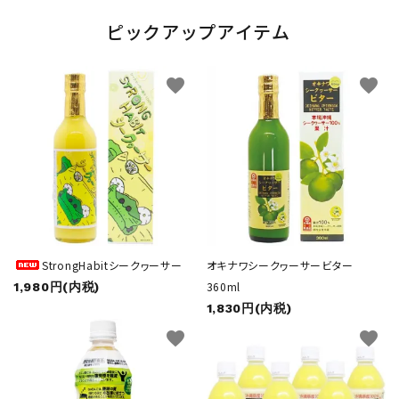
ピックアップアイテム
favorite
favorite
StrongHabitシークヮーサー
オキナワシークヮーサービター
360ml
1,980円(内税)
1,830円(内税)
favorite
favorite