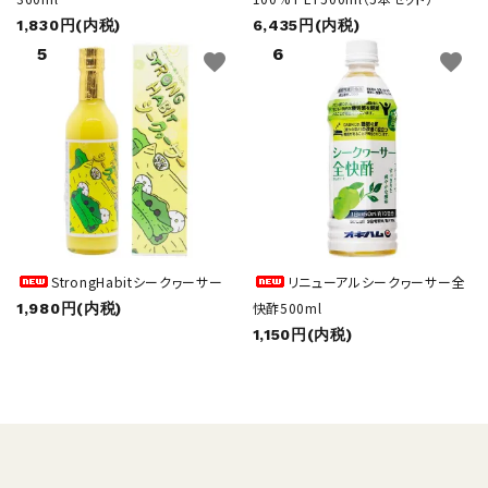
1,830円(内税)
6,435円(内税)
favorite
favorite
StrongHabitシークヮーサー
リニューアルシークヮーサー全
快酢500ml
1,980円(内税)
1,150円(内税)