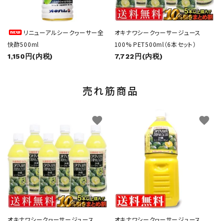
リニューアルシークヮーサー全
オキナワシークヮーサージュース
快酢500ml
100% PET500ml（6本セット）
1,150円(内税)
7,722円(内税)
売れ筋商品
favorite
favorite
オキナワシークヮーサージュース
オキナワシークヮーサージュース