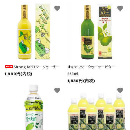
favorite
favorite
StrongHabitシークヮーサー
オキナワシークヮーサービター
360ml
1,980円(内税)
1,830円(内税)
favorite
favorite