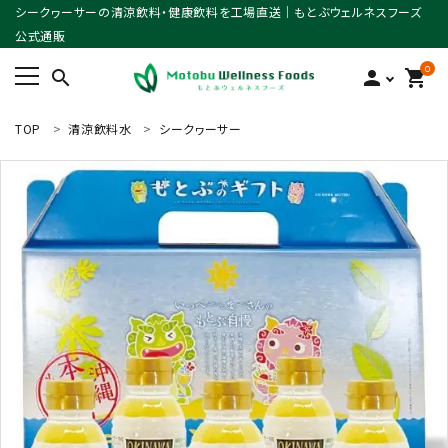
シークヮーサーの清涼飲料・健康飲料を工場直送｜もとぶウェルネスフーズ
公式通販
0
search
person
shopping_cart
TOP
清涼飲料水
シークヮーサー
ACCOUNT MENU
ようこそ ゲスト 様
meeting_room
person
ログイン
新規会員登録
search