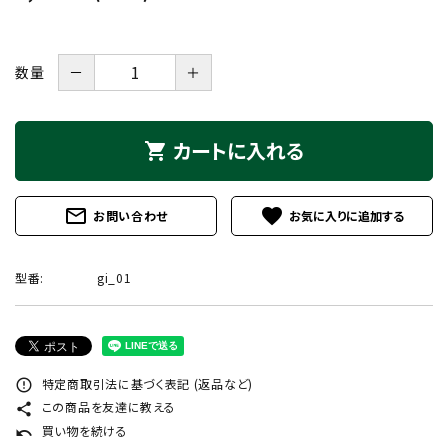
－
＋
数量
カートに入れる
shopping_cart
mail_outline
favorite
お問い合わせ
型番:
gi_01
特定商取引法に基づく表記 (返品など)
error_outline
この商品を友達に教える
share
買い物を続ける
undo