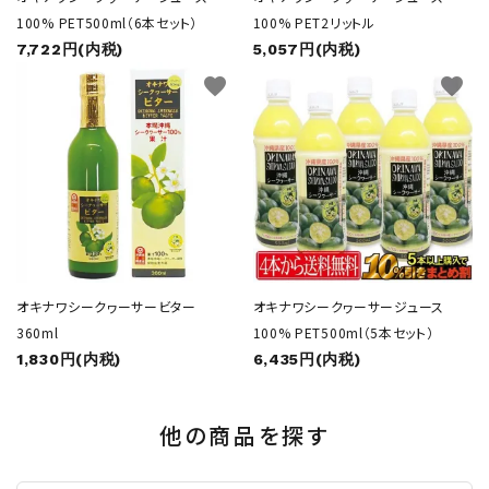
100% PET500ml（6本セット）
100% PET2リットル
7,722円(内税)
5,057円(内税)
favorite
favorite
オキナワシークヮーサービター
オキナワシークヮーサージュース
360ml
100% PET500ml（5本セット）
1,830円(内税)
6,435円(内税)
他の商品を探す