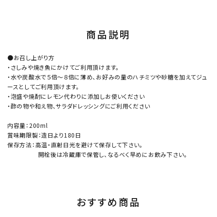
商品説明
●お召し上がり方
・さしみや焼き魚にかけてご利用頂けます。
・水や炭酸水で５倍～８倍に薄め、お好みの量のハチミツや砂糖を加えてジュ
ースとしてご利用頂けます。
・泡盛や焼酎にレモン代わりに添加しお使いください
・酢の物や和え物、サラダドレッシングにご利用ください
内容量：200ml
賞味期限製：造日より180日
保存方法：高温・直射日光を避けて保存して下さい。
開栓後は冷蔵庫で保管し、なるべく早めにお飲み下さい。
おすすめ商品