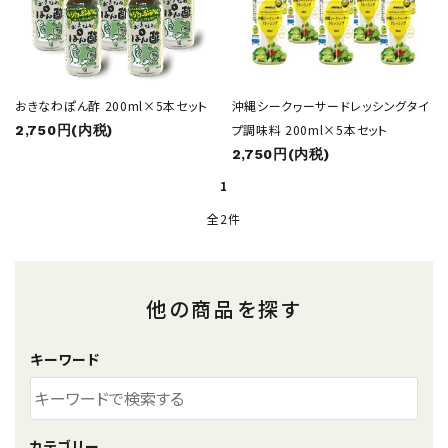
シークヮーサージュース
健康飲料
おきなわぽん酢 200ml×5本セット
沖縄シークヮーサードレッシングタイ
プ調味料 200ml×5本セット
2,750円(内税)
2,750円(内税)
調味料
1
全2件
ギフト・贈答用
コンテンツ
他の商品を探す
ガイドライン
キーワード
カテゴリー