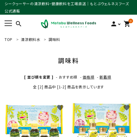
シークヮーサーの清涼飲料・健康飲料を工場直送｜もとぶウェルネスフーズ
公式通販
0
search
person
shopping_cart
TOP
清涼飲料水
調味料
ACCOUNT MENU
ようこそ ゲスト 様
調味料
meeting_room
person
ログイン
新規会員登録
[ 並び順を変更 ]
-
おすすめ順
-
価格順
-
新着順
search
全 [2] 商品中 [1-2] 商品を表示しています
favorite
favorite