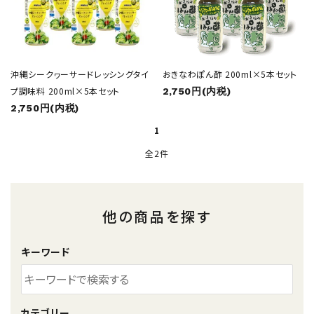
シークヮーサージュース
健康飲料
沖縄シークヮーサードレッシングタイ
おきなわぽん酢 200ml×5本セット
プ調味料 200ml×5本セット
2,750円(内税)
2,750円(内税)
調味料
1
全2件
ギフト・贈答用
コンテンツ
他の商品を探す
ガイドライン
キーワード
カテゴリー