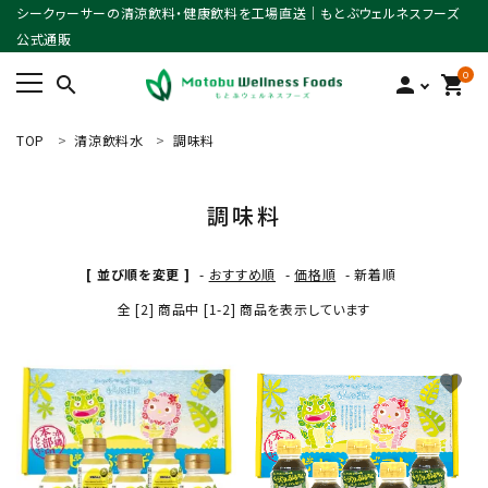
シークヮーサーの清涼飲料・健康飲料を工場直送｜もとぶウェルネスフーズ
公式通販
0
search
person
shopping_cart
TOP
清涼飲料水
調味料
ACCOUNT MENU
ようこそ ゲスト 様
調味料
meeting_room
person
ログイン
新規会員登録
[ 並び順を変更 ]
-
おすすめ順
-
価格順
-
新着順
search
全 [2] 商品中 [1-2] 商品を表示しています
favorite
favorite