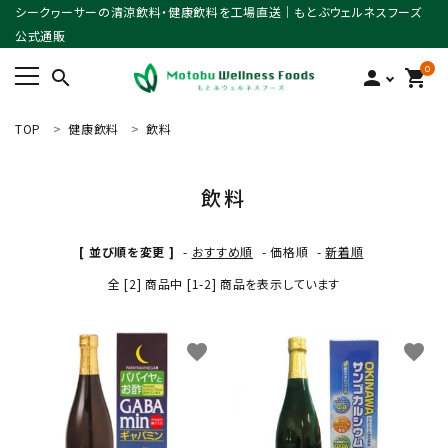
シークヮーサーの清涼飲料・健康飲料を工場直送｜もとぶウェルネスフーズ
公式通販
0
search
person
shopping_cart
TOP
健康飲料
飲料
ACCOUNT MENU
ようこそ ゲスト 様
飲料
meeting_room
person
ログイン
新規会員登録
[ 並び順を変更 ]
-
おすすめ順
-
価格順
-
新着順
search
全 [2] 商品中 [1-2] 商品を表示しています
favorite
favorite