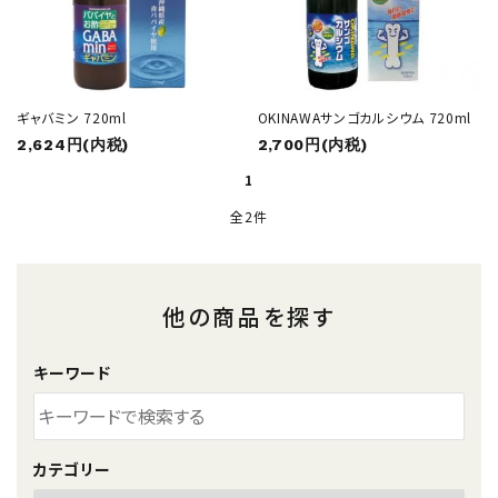
シークヮーサージュース
健康飲料
ギャバミン 720ml
OKINAWAサンゴカルシウム 720ml
2,624円(内税)
2,700円(内税)
調味料
1
全2件
ギフト・贈答用
コンテンツ
他の商品を探す
ガイドライン
キーワード
カテゴリー